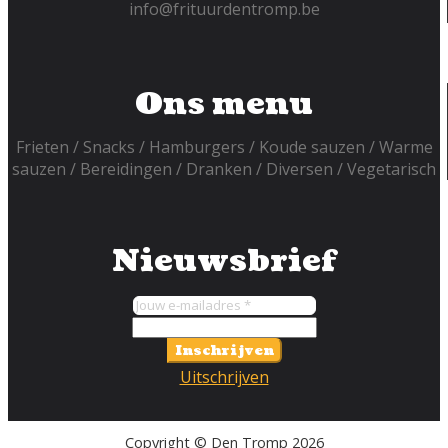
info@frituurdentromp.be
Ons menu
Frieten
Snacks
Hamburgers
Koude sauzen
Warme
sauzen
Bereidingen
Dranken
Diversen
Vegetarisch
Nieuwsbrief
Inschrijven
Uitschrijven
Copyright © Den Tromp 2026